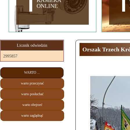
KAMERA
ONLINE
Licznik odwiedzin
Orszak Trzech Kró
2995857
WARTO ...
warto przeczytać
warto posłuchać
warto obejrzeć
warto zaglądnąć