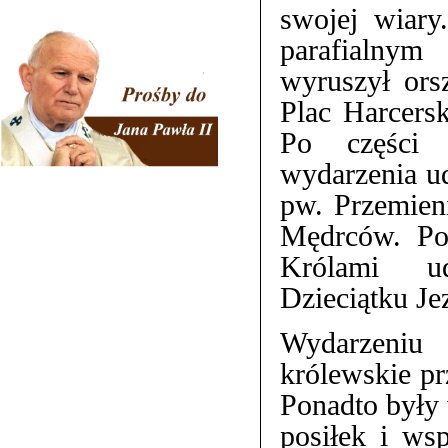
swojej wiar
parafialnym
wyruszył orsz
Plac Harcersk
Po części a
wydarzenia ud
pw. Przemien
Mędrców. Po 
Królami ud
Dzieciątku Je
Wydarzeniu 
królewskie p
Ponadto były
posiłek i ws