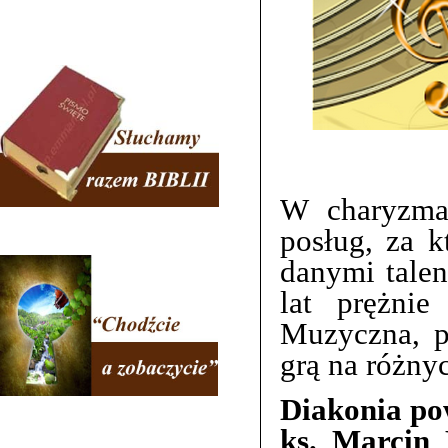
W charyzmac
posług, za 
danymi talen
lat prężnie
Muzyczna, p
grą na różny
Diakonia pow
ks. Marcin 