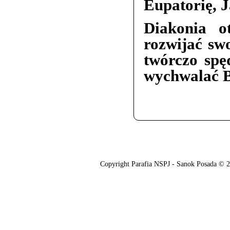
Eupatorię, J
Diakonia o
rozwijać sw
twórczo spę
wychwalać 
O nas
Oferta
Copyright Parafia NSPJ - Sanok Posada