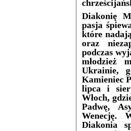
chrześcijańs
Diakonię M
pasja śpiew
które nadaj
oraz nieza
podczas wyj
młodzież m
Ukrainie, 
Kamieniec P
lipca i si
Włoch, gdzi
Padwę, As
Wenecję. W 
Diakonia s