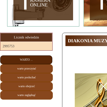
KAMERA
ONLINE
Licznik odwiedzin
DIAKONIA MUZ
2995753
WARTO ...
warto przeczytać
warto posłuchać
warto obejrzeć
warto zaglądnąć