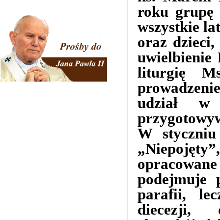
roku grupę 
wszystkie l
oraz dzieci,
uwielbienie
liturgię M
prowadzenie
udział w 
przygotowyw
W styczniu
„Niepojęty
opracowane
podejmuje 
parafii, l
diecezji