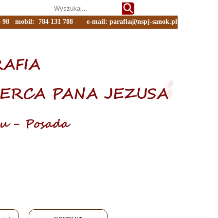
 23 98 mobil: 784 131 788 e-mail:
parafia@nspj-sanok.pl