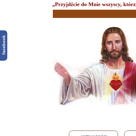
„Przyjdźcie do Mnie wszyscy, którzy
facebook